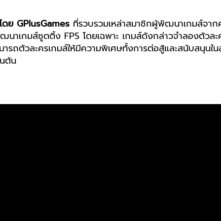
โดย GPlusGames
ที่รวบรวมเหล่าสมาชิกผู้พัฒนาเกมส์จากค่
าเกมส์ซูตติ้ง FPS โดยเฉพาะ เกมส์ดังกล่าวจำลองตัวละครทหา
ถตัวละครเกมส์ให้มีความพิเศษทั้งการต่อสู้และสนับสนุนในส
นต้น