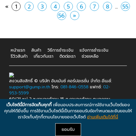
«
1
2
3
4
5
6
7
8
...
55
56
»
หน้าแรก
สินค้า
วิธีการชำระเงิน
แจ้งการชำระเงิน
รีวิวสินค้า
เกี่ยวกับเรา
ติดต่อเรา
ช่วยเหลือ
สงวนลิขสิทธิ์ © บริษัท อิมเม้นซ์ คอร์ปอเรชั่น จำกัด อีเมล์:
support@gump.in.th
โทร:
081-846-0558
แฟกซ์:
02-
953-5599
60/21 หมู่ 2 ซ.งามวงศ์วาน 15 ถ.งามวงศ์วาน ต.บางเขน
เว็บไซต์นี้มีการจัดเก็บคุกกี้
เพื่อมอบประสบการณ์การใช้งานเว็บไซต์ของ
อ.เมือง จ.นนทบุรี 11000.
คุณให้ดียิ่งขึ้น การใช้งานเว็บไซต์นี้เป็นการยอมรับข้อกำหนดและยินยอมให้
เราจัดเก็บคุ้กกี้ตามนโยบายของเว็ปไซต์
อ่านเพิ่มเติมได้ที่นี่
ยอมรับ