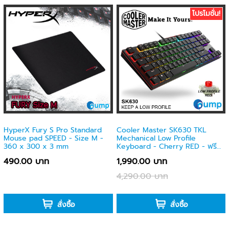
โปรโมชั่น!
HyperX Fury S Pro Standard
Cooler Master SK630 TKL
Mouse pad SPEED - Size M -
Mechanical Low Profile
360 x 300 x 3 mm
Keyboard - Cherry RED - ฟรี
Caps-thai
490.00 บาท
1,990.00 บาท
4,290.00 บาท
-
-
สั่งซื้อ
สั่งซื้อ