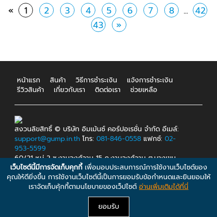
«
1
2
3
4
5
6
7
8
...
42
43
»
หน้าแรก
สินค้า
วิธีการชำระเงิน
แจ้งการชำระเงิน
รีวิวสินค้า
เกี่ยวกับเรา
ติดต่อเรา
ช่วยเหลือ
สงวนลิขสิทธิ์ © บริษัท อิมเม้นซ์ คอร์ปอเรชั่น จำกัด อีเมล์:
support@gump.in.th
โทร:
081-846-0558
แฟกซ์:
02-
953-5599
60/21 หมู่ 2 ซ.งามวงศ์วาน 15 ถ.งามวงศ์วาน ต.บางเขน
เว็บไซต์นี้มีการจัดเก็บคุกกี้
เพื่อมอบประสบการณ์การใช้งานเว็บไซต์ของ
อ.เมือง จ.นนทบุรี 11000.
คุณให้ดียิ่งขึ้น การใช้งานเว็บไซต์นี้เป็นการยอมรับข้อกำหนดและยินยอมให้
เราจัดเก็บคุ้กกี้ตามนโยบายของเว็ปไซต์
อ่านเพิ่มเติมได้ที่นี่
ยอมรับ