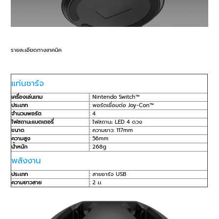
รายละเอียดทางเทคนิค
แท่นชาร์จ
เครื่องเล่นเกม
: Nintendo Switch™
ประเภท
: พอร์ตเชื่อมต่อ Joy-Con™
จำนวนพอร์ต
: 4
ไฟสถานะแบตเตอรี่
: ไฟสถานะ LED 4 ดวง
ขนาด
: ความยาว: 117mm
ความสูง
: 56mm
น้ำหนัก
: 268g
พลังงาน
ประเภท
: สายชาร์จ USB
ความยาวสาย
: 2 ม.