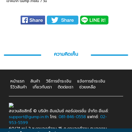
เจ้าหน้าที่ Gump ภายใน 7 วัน
ความคิดเห็น
หน้าแรก
สินค้า
วิธีการชำระเงิน
แจ้งการชำระเงิน
รีวิวสินค้า
เกี่ยวกับเรา
ติดต่อเรา
ช่วยเหลือ
สงวนลิขสิทธิ์ © บริษัท อิมเม้นซ์ คอร์ปอเรชั่น จำกัด อีเมล์:
support@gump.in.th
โทร:
081-846-0558
แฟกซ์:
02-
953-5599
60/21 หมู่ 2 ซ.งามวงศ์วาน 15 ถ.งามวงศ์วาน ต.บางเขน