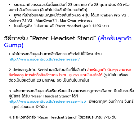
ระยะเวลากิจกรรมจะเริ่มตั้งแต่วันที่ 23 มกราคม ถึง 28 กุมภาพันธ์ 60 หรือ
จนกว่าสินค้าจะหมด (สินค้าโปรโมชั่นมีจำนวนจำกัด)
หูฟัง ที่เข้าร่วมแคมเปญจะมีด้วยกันทั้งหมด 4 รุ่น ได้แก่ Kraken Pro V2 ,
Kraken 7.1 V2 , ManOwar7.1 , ManOwar wireless
โดยซื้อหูฟัง 1 ตัวแถม ฟรี Razer Headset มูลค่า 1,490 บาท
วิธีการรับ "Razer Headset Stand"
(สำหรับลูกค้า
Gump)
เข้าไปกรอกข้อมูลผ่านทางลิ้งกิจกรรมดังต่อไปนี้ให้ครบถ้วน
http://www.ascenti.co.th/redeem-razer/
อัพโหลดรูปถ่าย Serial และบิลใบเสร็จที่ซื้อสินค้า
สำหรับลูกค้า Gump สามารถ
อัพโหลดรูปการสั่งซื้อสินค้าจากหน้าเวป gump แทนใบเสร็จได้
(รูปบิลใบเสร็จจะ
ต้องเป็นของวันที่ 23 มกราคม 60 เป็นต้นไปเท่านั้น)
หลังจากกรอกข้อมูลเสร็จเรียบร้อยแล้ว สามารถมาดูตารางอัพเดท ยืนยันรายชื่อ
ผู้มีสิทธิ ได้รับ "Razer Headset Stand" ได้ที่
http://www.ascenti.co.th/redeem-razer-list/
อัพเดททุกๆ วันทำการ จันทร์
– ศุกร์ ช่วงเวลา 12:00น.
ระยะเวลาจัดส่ง “Razer Headset Stand” ใช้เวลาประมาณ 7-15 วัน