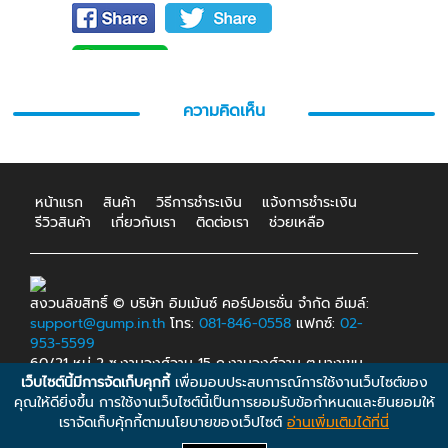
ความคิดเห็น
หน้าแรก
สินค้า
วิธีการชำระเงิน
แจ้งการชำระเงิน
รีวิวสินค้า
เกี่ยวกับเรา
ติดต่อเรา
ช่วยเหลือ
สงวนลิขสิทธิ์ © บริษัท อิมเม้นซ์ คอร์ปอเรชั่น จำกัด อีเมล์:
support@gump.in.th
โทร:
081-846-0558
แฟกซ์:
02-
953-5599
60/21 หมู่ 2 ซ.งามวงศ์วาน 15 ถ.งามวงศ์วาน ต.บางเขน
เว็บไซต์นี้มีการจัดเก็บคุกกี้
เพื่อมอบประสบการณ์การใช้งานเว็บไซต์ของ
อ.เมือง จ.นนทบุรี 11000.
คุณให้ดียิ่งขึ้น การใช้งานเว็บไซต์นี้เป็นการยอมรับข้อกำหนดและยินยอมให้
เราจัดเก็บคุ้กกี้ตามนโยบายของเว็ปไซต์
อ่านเพิ่มเติมได้ที่นี่