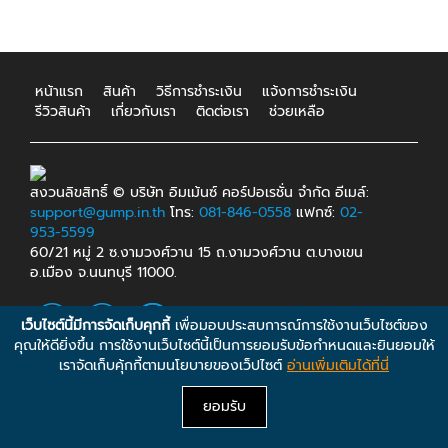
หน้าแรก
สินค้า
วิธีการชำระเงิน
แจ้งการชำระเงิน
รีวิวสินค้า
เกี่ยวกับเรา
ติดต่อเรา
ช่วยเหลือ
สงวนลิขสิทธิ์ © บริษัท อิมเม้นซ์ คอร์ปอเรชั่น จำกัด อีเมล์:
support@gump.in.th
โทร:
081-846-0558
แฟกซ์:
02-
953-5599
60/21 หมู่ 2 ซ.งามวงศ์วาน 15 ถ.งามวงศ์วาน ต.บางเขน
อ.เมือง จ.นนทบุรี 11000.
เว็บไซต์นี้มีการจัดเก็บคุกกี้
เพื่อมอบประสบการณ์การใช้งานเว็บไซต์ของ
คุณให้ดียิ่งขึ้น การใช้งานเว็บไซต์นี้เป็นการยอมรับข้อกำหนดและยินยอมให้
เราจัดเก็บคุ้กกี้ตามนโยบายของเว็ปไซต์
อ่านเพิ่มเติมได้ที่นี่
ยอมรับ