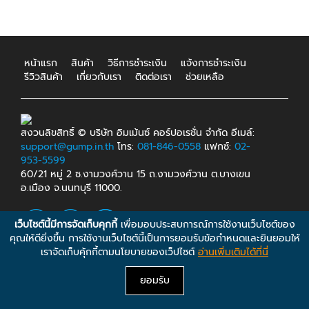
หน้าแรก
สินค้า
วิธีการชำระเงิน
แจ้งการชำระเงิน
รีวิวสินค้า
เกี่ยวกับเรา
ติดต่อเรา
ช่วยเหลือ
สงวนลิขสิทธิ์ © บริษัท อิมเม้นซ์ คอร์ปอเรชั่น จำกัด อีเมล์:
support@gump.in.th
โทร:
081-846-0558
แฟกซ์:
02-
953-5599
60/21 หมู่ 2 ซ.งามวงศ์วาน 15 ถ.งามวงศ์วาน ต.บางเขน
อ.เมือง จ.นนทบุรี 11000.
เว็บไซต์นี้มีการจัดเก็บคุกกี้
เพื่อมอบประสบการณ์การใช้งานเว็บไซต์ของ
คุณให้ดียิ่งขึ้น การใช้งานเว็บไซต์นี้เป็นการยอมรับข้อกำหนดและยินยอมให้
เราจัดเก็บคุ้กกี้ตามนโยบายของเว็ปไซต์
อ่านเพิ่มเติมได้ที่นี่
ยอมรับ