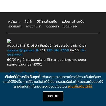
หน้าแรก
สินค้า
วิธีการชำระเงิน
แจ้งการชำระเงิน
รีวิวสินค้า
เกี่ยวกับเรา
ติดต่อเรา
ช่วยเหลือ
สงวนลิขสิทธิ์ © บริษัท อิมเม้นซ์ คอร์ปอเรชั่น จำกัด อีเมล์:
support@gump.in.th
โทร:
081-846-0558
แฟกซ์:
02-
953-5599
60/21 หมู่ 2 ซ.งามวงศ์วาน 15 ถ.งามวงศ์วาน ต.บางเขน
อ.เมือง จ.นนทบุรี 11000.
เว็บไซต์นี้มีการจัดเก็บคุกกี้
เพื่อมอบประสบการณ์การใช้งานเว็บไซต์ของ
คุณให้ดียิ่งขึ้น การใช้งานเว็บไซต์นี้เป็นการยอมรับข้อกำหนดและยินยอมให้
เราจัดเก็บคุ้กกี้ตามนโยบายของเว็ปไซต์
อ่านเพิ่มเติมได้ที่นี่
ยอมรับ