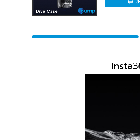
สั
Insta