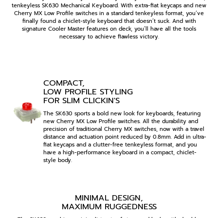
tenkeyless SK630 Mechanical Keyboard. With extra-flat keycaps and new
Cherry MX Low Profile switches in a standard tenkeyless format, you’ve
finally found a chiclet-style keyboard that doesn’t suck. And with
signature Cooler Master features on deck, you’ll have all the tools
necessary to achieve flawless victory.
COMPACT,
LOW PROFILE STYLING
FOR SLIM CLICKIN'S
The SK630 sports a bold new look for keyboards, featuring
new Cherry MX Low Profile switches. All the durability and
precision of traditional Cherry MX switches, now with a travel
distance and actuation point reduced by 0.8mm. Add in ultra-
flat keycaps and a clutter-free tenkeyless format, and you
have a high-performance keyboard in a compact, chiclet-
style body.
MINIMAL DESIGN,
MAXIMUM RUGGEDNESS