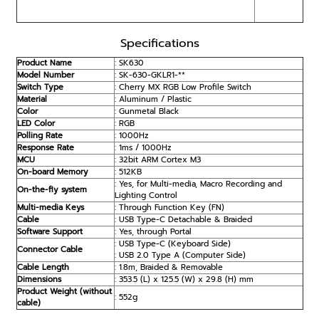
Specifications
Product Name
: SK630
Model Number
: SK-630-GKLR1-**
Switch Type
: Cherry MX RGB Low Profile Switch
Material
: Aluminum / Plastic
Color
: Gunmetal Black
LED Color
: RGB
Polling Rate
: 1000Hz
Response Rate
: 1ms / 1000Hz
MCU
: 32bit ARM Cortex M3
On-board Memory
: 512KB
: Yes, for Multi-media, Macro Recording and
On-the-fly system
Lighting Control
Multi-media Keys
: Through Function Key (FN)
Cable
: USB Type-C Detachable & Braided
Software Support
: Yes, through Portal
: USB Type-C (Keyboard Side)
Connector Cable
: USB 2.0 Type A (Computer Side)
Cable Length
: 1.8m, Braided & Removable
Dimensions
: 353.5 (L) x 125.5 (W) x 29.8 (H) mm
Product Weight (without
: 552g
cable)