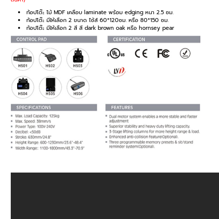
ท้อปโต๊ะ ไม้ MDF เคลือบ laminate พร้อม edging หนา 2.5 ซม.
ท้อปโต๊ะ มีให้เลือก 2 ขนาด ไซ้ส์ 60*120ซม. หรือ 80*150 ซม.
ท้อปโต๊ะ มีให้เลือก 2 สี สี dark brown oak หรือ hornsey pear