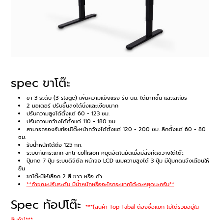
spec ขาโต๊ะ
ขา 3 ระดับ (3-stage) เพิ่มความแข็งแรง รับ นน. ได้มากขึ้น และเสถียร
2 มอเตอร์ ปรับขึ้นลงได้นิ่งและเงียบมาก
ปรับความสูงได้ตั้งแต่ 60 - 123 ซม.
ปรับความกว้างได้ตั้งแต่ 110 - 180 ซม.
สามารถรองรับท้อปโต๊ะหน้ากว้างได้ตั้งแต่ 120 - 200 ซม. ลึกตั้งแต่ 60 - 80
ซม.
รับน้ำหนักได้ถึง 125 กก.
ระบบกันกระแทก anti-collision หยุดอัตโนมัติเมื่อมีสิ่งกีดขวางใต้โต๊ะ
ปุ่มกด 7 ปุ่ม ระบบดิจิตัล หน้าจอ LCD เมมความสูงได้ 3 ปุ่ม มีปุ่มกดแจ้งเตือนให้
ยืน
ขาโต๊ะมีให้เลือก 2 สี ขาว หรือ ดำ
**ถ้าขณะปรับระดับ มีนํ้าหนักหรืออะไรกระเเทกโต้ะจะหยุดนะครับ**
Spec ท้อปโต๊ะ
***(สินค้า Top Tabal ต้องซื้อแยก ไม่ได้รวมอยู่ใน
สินค้า)***