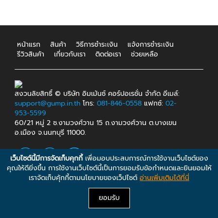
หน้าแรก
สินค้า
วิธีการชำระเงิน
แจ้งการชำระเงิน
รีวิวสินค้า
เกี่ยวกับเรา
ติดต่อเรา
ช่วยเหลือ
สงวนลิขสิทธิ์ © บริษัท อิมเม้นซ์ คอร์ปอเรชั่น จำกัด อีเมล์:
support@gump.in.th
โทร:
081-846-0558
แฟกซ์:
02-
953-5599
60/21 หมู่ 2 ซ.งามวงศ์วาน 15 ถ.งามวงศ์วาน ต.บางเขน
อ.เมือง จ.นนทบุรี 11000.
เว็บไซต์นี้มีการจัดเก็บคุกกี้
เพื่อมอบประสบการณ์การใช้งานเว็บไซต์ของ
คุณให้ดียิ่งขึ้น การใช้งานเว็บไซต์นี้เป็นการยอมรับข้อกำหนดและยินยอมให้
เราจัดเก็บคุ้กกี้ตามนโยบายของเว็ปไซต์
อ่านเพิ่มเติมได้ที่นี่
ยอมรับ