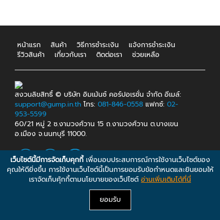
หน้าแรก
สินค้า
วิธีการชำระเงิน
แจ้งการชำระเงิน
รีวิวสินค้า
เกี่ยวกับเรา
ติดต่อเรา
ช่วยเหลือ
สงวนลิขสิทธิ์ © บริษัท อิมเม้นซ์ คอร์ปอเรชั่น จำกัด อีเมล์:
support@gump.in.th
โทร:
081-846-0558
แฟกซ์:
02-
953-5599
60/21 หมู่ 2 ซ.งามวงศ์วาน 15 ถ.งามวงศ์วาน ต.บางเขน
อ.เมือง จ.นนทบุรี 11000.
เว็บไซต์นี้มีการจัดเก็บคุกกี้
เพื่อมอบประสบการณ์การใช้งานเว็บไซต์ของ
คุณให้ดียิ่งขึ้น การใช้งานเว็บไซต์นี้เป็นการยอมรับข้อกำหนดและยินยอมให้
เราจัดเก็บคุ้กกี้ตามนโยบายของเว็ปไซต์
อ่านเพิ่มเติมได้ที่นี่
ยอมรับ