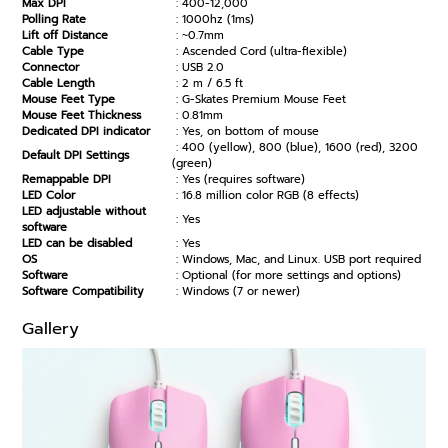
Max DPI
: 400-12,000
Polling Rate
: 1000hz (1ms)
Lift off Distance
: ~0.7mm
Cable Type
: Ascended Cord (ultra-flexible)
Connector
: USB 2.0
Cable Length
: 2 m / 6.5 ft
Mouse Feet Type
: G-Skates Premium Mouse Feet
Mouse Feet Thickness
: 0.81mm
Dedicated DPI indicator
: Yes, on bottom of mouse
: 400 (yellow), 800 (blue), 1600 (red), 3200
Default DPI Settings
(green)
Remappable DPI
: Yes (requires software)
LED Color
: 16.8 million color RGB (8 effects)
LED adjustable without
: Yes
software
LED can be disabled
: Yes
OS
: Windows, Mac, and Linux. USB port required
Software
: Optional (for more settings and options)
Software Compatibility
: Windows (7 or newer)
Gallery