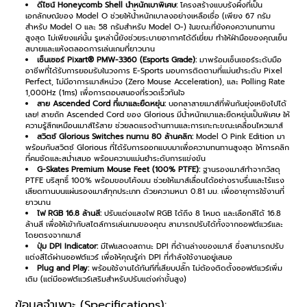
ดีไซน์ Honeycomb Shell น้ำหนักเบาพิเศษ:
โครงสร้างแบบรังผึ้งที่เป็น
เอกลักษณ์ของ Model O ช่วยให้น้ำหนักเบาลงอย่างเหลือเชื่อ (เพียง 67 กรัม
สำหรับ Model O และ 58 กรัมสำหรับ Model O-) ในขณะที่ยังคงความทนทาน
สูงสุด ไม่เพียงแค่นั้น รูเหล่านี้ยังช่วยระบายอากาศได้ดีเยี่ยม ทำให้ฝ่ามือของคุณเย็น
สบายและแห้งตลอดการเล่นเกมที่ยาวนาน
เซ็นเซอร์ Pixart® PMW-3360 (Esports Grade):
มาพร้อมเซ็นเซอร์ระดับมือ
อาชีพที่ได้รับการยอมรับในวงการ E-Sports มอบการติดตามที่แม่นยำระดับ Pixel
Perfect, ไม่มีอาการเมาส์หน่วง (Zero Mouse Acceleration), และ Polling Rate
1,000Hz (1ms) เพื่อการตอบสนองที่รวดเร็วทันใจ
สาย Ascended Cord ที่เบาและยืดหยุ่น:
บอกลาสายเมาส์ที่พันกันยุ่งเหยิงไปได้
เลย! สายถัก Ascended Cord ของ Glorious มีน้ำหนักเบาและยืดหยุ่นเป็นพิเศษ ให้
ความรู้สึกเหมือนเมาส์ไร้สาย ช่วยลดแรงต้านทานและการเกะกะขณะเคลื่อนไหวเมาส์
สวิตช์ Glorious Switches ทนทาน 80 ล้านคลิก:
Model O Pink Edition มา
พร้อมกับสวิตช์ Glorious ที่ได้รับการออกแบบมาเพื่อความทนทานสูงสุด ให้การคลิก
ที่คมชัดและสม่ำเสมอ พร้อมความแม่นยำระดับการแข่งขัน
G-Skates Premium Mouse Feet (100% PTFE):
ฐานรองเมาส์ทำจากวัสดุ
PTFE บริสุทธิ์ 100% พร้อมขอบโค้งมน ช่วยให้เมาส์เลื่อนได้อย่างราบรื่นและไร้แรง
เสียดทานบนแผ่นรองเมาส์ทุกประเภท ด้วยความหนา 0.81 มม. เพื่ออายุการใช้งานที่
ยาวนาน
ไฟ RGB 16.8 ล้านสี:
ปรับแต่งแสงไฟ RGB ได้ถึง 8 โหมด และเลือกสีได้ 16.8
ล้านสี เพื่อให้เข้ากับสไตล์การเล่นเกมของคุณ สามารถปรับได้ทั้งจากซอฟต์แวร์และ
โดยตรงจากเมาส์
ปุ่ม DPI Indicator:
มีไฟแสดงสถานะ DPI ที่ด้านล่างของเมาส์ ซึ่งสามารถปรับ
แต่งสีได้ผ่านซอฟต์แวร์ เพื่อให้คุณรู้ค่า DPI ที่กำลังใช้งานอยู่เสมอ
Plug and Play:
พร้อมใช้งานได้ทันทีที่เสียบปลั๊ก ไม่ต้องติดตั้งซอฟต์แวร์เพิ่ม
เติม (แต่มีซอฟต์แวร์เสริมสำหรับปรับแต่งค่าขั้นสูง)
ข้อมูลจำเพาะ (Specifications):