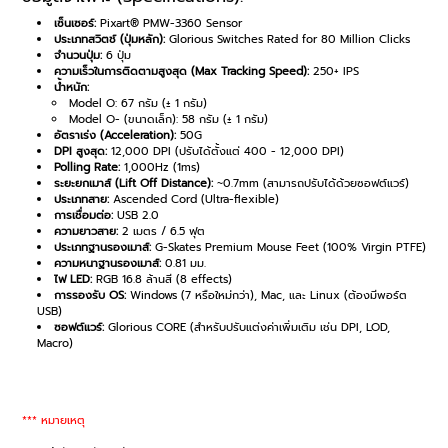
เซ็นเซอร์:
Pixart® PMW-3360 Sensor
ประเภทสวิตช์ (ปุ่มหลัก):
Glorious Switches Rated for 80 Million Clicks
จำนวนปุ่ม:
6 ปุ่ม
ความเร็วในการติดตามสูงสุด (Max Tracking Speed):
250+ IPS
น้ำหนัก:
Model O: 67 กรัม (± 1 กรัม)
Model O- (ขนาดเล็ก): 58 กรัม (± 1 กรัม)
อัตราเร่ง (Acceleration):
50G
DPI สูงสุด:
12,000 DPI (ปรับได้ตั้งแต่ 400 - 12,000 DPI)
Polling Rate:
1,000Hz (1ms)
ระยะยกเมาส์ (Lift Off Distance):
~0.7mm (สามารถปรับได้ด้วยซอฟต์แวร์)
ประเภทสาย:
Ascended Cord (Ultra-flexible)
การเชื่อมต่อ:
USB 2.0
ความยาวสาย:
2 เมตร / 6.5 ฟุต
ประเภทฐานรองเมาส์:
G-Skates Premium Mouse Feet (100% Virgin PTFE)
ความหนาฐานรองเมาส์:
0.81 มม.
ไฟ LED:
RGB 16.8 ล้านสี (8 effects)
การรองรับ OS:
Windows (7 หรือใหม่กว่า), Mac, และ Linux (ต้องมีพอร์ต
USB)
ซอฟต์แวร์:
Glorious CORE (สำหรับปรับแต่งค่าเพิ่มเติม เช่น DPI, LOD,
Macro)
*** หมายเหตุ