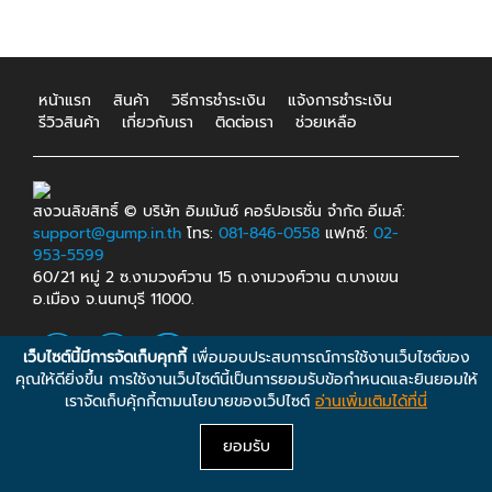
หน้าแรก
สินค้า
วิธีการชำระเงิน
แจ้งการชำระเงิน
รีวิวสินค้า
เกี่ยวกับเรา
ติดต่อเรา
ช่วยเหลือ
สงวนลิขสิทธิ์ © บริษัท อิมเม้นซ์ คอร์ปอเรชั่น จำกัด อีเมล์:
support@gump.in.th
โทร:
081-846-0558
แฟกซ์:
02-
953-5599
60/21 หมู่ 2 ซ.งามวงศ์วาน 15 ถ.งามวงศ์วาน ต.บางเขน
อ.เมือง จ.นนทบุรี 11000.
เว็บไซต์นี้มีการจัดเก็บคุกกี้
เพื่อมอบประสบการณ์การใช้งานเว็บไซต์ของ
คุณให้ดียิ่งขึ้น การใช้งานเว็บไซต์นี้เป็นการยอมรับข้อกำหนดและยินยอมให้
เราจัดเก็บคุ้กกี้ตามนโยบายของเว็ปไซต์
อ่านเพิ่มเติมได้ที่นี่
ยอมรับ