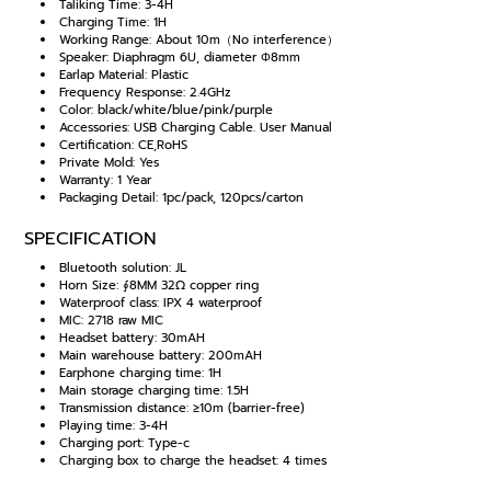
Taliking Time: 3-4H
Charging Time: 1H
Working Range: About 10m（No interference）
Speaker: Diaphragm 6U, diameter Φ8mm
Earlap Material: Plastic
Frequency Response: 2.4GHz
Color: black/white/blue/pink/purple
Accessories: USB Charging Cable. User Manual
Certification: CE,RoHS
Private Mold: Yes
Warranty: 1 Year
Packaging Detail: 1pc/pack, 120pcs/carton
SPECIFICATION
Bluetooth solution: JL
Horn Size: ∮8MM 32Ω copper ring
Waterproof class: IPX 4 waterproof
MIC: 2718 raw MIC
Headset battery: 30mAH
Main warehouse battery: 200mAH
Earphone charging time: 1H
Main storage charging time: 1.5H
Transmission distance: ≥10m (barrier-free)
Playing time: 3-4H
Charging port: Type-c
Charging box to charge the headset: 4 times