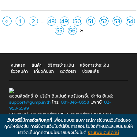
«
1
2
...
48
49
50
51
52
53
54
55
56
»
หน้าแรก
สินค้า
วิธีการชำระเงิน
แจ้งการชำระเงิน
รีวิวสินค้า
เกี่ยวกับเรา
ติดต่อเรา
ช่วยเหลือ
สงวนลิขสิทธิ์ © บริษัท อิมเม้นซ์ คอร์ปอเรชั่น จำกัด อีเมล์:
support@gump.in.th
โทร:
081-846-0558
แฟกซ์:
02-
953-5599
60/21 หมู่ 2 ซ.งามวงศ์วาน 15 ถ.งามวงศ์วาน ต.บางเขน
เว็บไซต์นี้มีการจัดเก็บคุกกี้
เพื่อมอบประสบการณ์การใช้งานเว็บไซต์ของ
อ.เมือง จ.นนทบุรี 11000.
คุณให้ดียิ่งขึ้น การใช้งานเว็บไซต์นี้เป็นการยอมรับข้อกำหนดและยินยอมให้
เราจัดเก็บคุ้กกี้ตามนโยบายของเว็ปไซต์
อ่านเพิ่มเติมได้ที่นี่