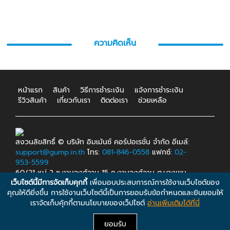
ความคิดเห็น
หน้าแรก
สินค้า
วิธีการชำระเงิน
แจ้งการชำระเงิน
รีวิวสินค้า
เกี่ยวกับเรา
ติดต่อเรา
ช่วยเหลือ
สงวนลิขสิทธิ์ © บริษัท อิมเม้นซ์ คอร์ปอเรชั่น จำกัด อีเมล์:
support@gump.in.th
โทร:
081-846-0558
แฟกซ์:
02-
953-5599
60/21 หมู่ 2 ซ.งามวงศ์วาน 15 ถ.งามวงศ์วาน ต.บางเขน
เว็บไซต์นี้มีการจัดเก็บคุกกี้
เพื่อมอบประสบการณ์การใช้งานเว็บไซต์ของ
อ.เมือง จ.นนทบุรี 11000.
คุณให้ดียิ่งขึ้น การใช้งานเว็บไซต์นี้เป็นการยอมรับข้อกำหนดและยินยอมให้
เราจัดเก็บคุ้กกี้ตามนโยบายของเว็ปไซต์
อ่านเพิ่มเติมได้ที่นี่
ยอมรับ