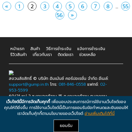
«
1
2
3
4
5
6
7
8
...
55
56
»
หน้าแรก
สินค้า
วิธีการชำระเงิน
แจ้งการชำระเงิน
รีวิวสินค้า
เกี่ยวกับเรา
ติดต่อเรา
ช่วยเหลือ
สงวนลิขสิทธิ์ © บริษัท อิมเม้นซ์ คอร์ปอเรชั่น จำกัด อีเมล์:
support@gump.in.th
โทร:
081-846-0558
แฟกซ์:
02-
953-5599
60/21 หมู่ 2 ซ.งามวงศ์วาน 15 ถ.งามวงศ์วาน ต.บางเขน
เว็บไซต์นี้มีการจัดเก็บคุกกี้
เพื่อมอบประสบการณ์การใช้งานเว็บไซต์ของ
อ.เมือง จ.นนทบุรี 11000.
คุณให้ดียิ่งขึ้น การใช้งานเว็บไซต์นี้เป็นการยอมรับข้อกำหนดและยินยอมให้
เราจัดเก็บคุ้กกี้ตามนโยบายของเว็ปไซต์
อ่านเพิ่มเติมได้ที่นี่
ยอมรับ