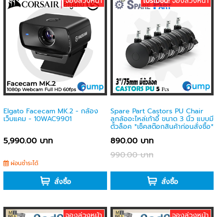
จองล่วงหน้า
โปรโมชั่น!
จองล่วงหน้า
Elgato Facecam MK.2 - กล้อง
Spare Part Castors PU Chair
เว็บแคม - 10WAC9901
ลูกล้ออะไหล่เก้าอี้ ขนาด 3 นิ้ว แบบมี
ตัวล็อค *เช็คสต๊อกสินค้าก่อนสั่งซื้อ*
5,990.00 บาท
890.00 บาท
990.00 บาท
ผ่อนชำระได้
-
สั่งซื้อ
สั่งซื้อ
จองล่วงหน้า
จองล่วงหน้า